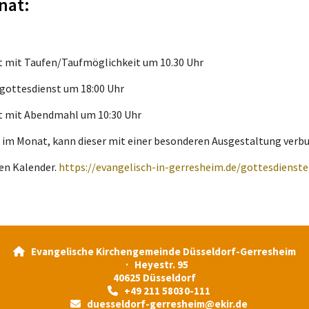
nat:
t mit Taufen/Taufmöglichkeit um 10.30 Uhr
dgottesdienst um 18:00 Uhr
t mit Abendmahl um 10:30 Uhr
ag im Monat, kann dieser mit einer besonderen Ausgestaltung verbu
en Kalender.
https://evangelisch-in-gerresheim.de/gottesdienste
Evangelische Kirchengemeinde Düsseldorf-Gerresheim

· Heyestr. 95
40625 Düsseldorf
+49 211 58030-111

duesseldorf-gerresheim@ekir.de
