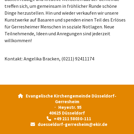
treffen sich, um gemeinsam in fröhlicher Runde schöne
Dinge herzustellen. Hin und wieder verkaufen wir unsere
Kunstwerke auf Basaren und spenden einen Teil des Erlöses
für Gerresheimer Menschen in soziale Notlagen. Neue
Teilnehmende, Ideen und Anregungen sind jederzeit
willkommen!
Kontakt: Angelika Bracken, (0211) 92411174
Evangelische Kirchengemeinde Düsseldorf-

Gerresheim
· Heyestr. 95
40625 Düsseldorf
+49 211 58030-111

duesseldorf-gerresheim@ekir.de
