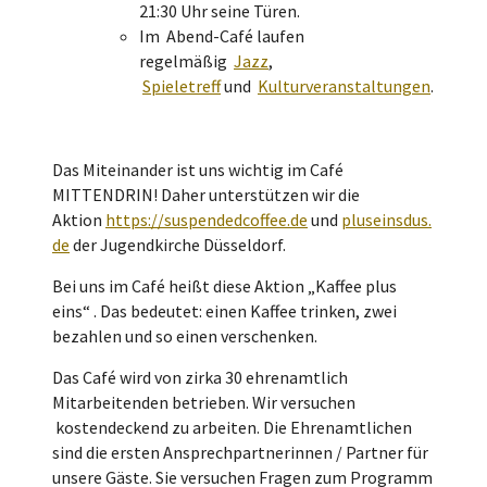
21:30 Uhr seine Türen.
Im Abend-Café laufen
regelmäßig
Jazz
,
Spieletreff
und
Kulturveranstaltungen
.
Das Miteinander ist uns wichtig im Café
MITTENDRIN! Daher unterstützen wir die
Aktion
https://suspendedcoffee.de
und
pluseinsdus.
de
der Jugendkirche Düsseldorf.
Bei uns im Café heißt diese Aktion „Kaffee plus
eins“ . Das bedeutet: einen Kaffee trinken, zwei
bezahlen und so einen verschenken.
Das Café wird von zirka 30 ehrenamtlich
Mitarbeitenden betrieben. Wir versuchen
kostendeckend zu arbeiten. Die Ehrenamtlichen
sind die ersten Ansprechpartnerinnen / Partner für
unsere Gäste. Sie versuchen Fragen zum Programm