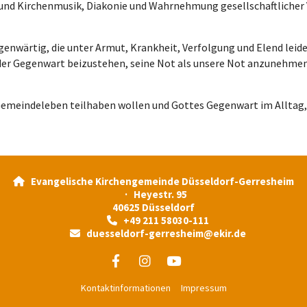
ge und Kirchenmusik, Diakonie und Wahrnehmung gesellschaftliche
enwärtig, die unter Armut, Krankheit, Verfolgung und Elend leiden
 der Gegenwart beizustehen, seine Not als unsere Not anzunehmen,
Gemeindeleben teilhaben wollen und Gottes Gegenwart im Alltag,
Evangelische Kirchengemeinde Düsseldorf-Gerresheim

· Heyestr. 95
40625 Düsseldorf
+49 211 58030-111

duesseldorf-gerresheim@ekir.de

Kontaktinformationen
Impressum