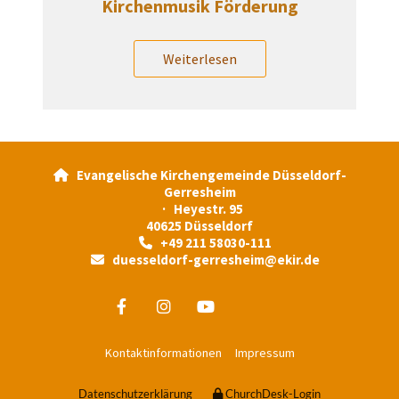
Kirchenmusik Förderung
Weiterlesen
Evangelische Kirchengemeinde Düsseldorf-

Gerresheim
· Heyestr. 95
40625 Düsseldorf
+49 211 58030-111

duesseldorf-gerresheim@ekir.de

Kontaktinformationen
Impressum
Datenschutzerklärung
ChurchDesk-Login