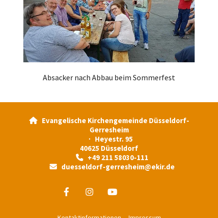
Absacker nach Abbau beim Sommerfest
Evangelische Kirchengemeinde Düsseldorf-

Gerresheim
· Heyestr. 95
40625 Düsseldorf
+49 211 58030-111

duesseldorf-gerresheim@ekir.de

Kontaktinformationen
Impressum