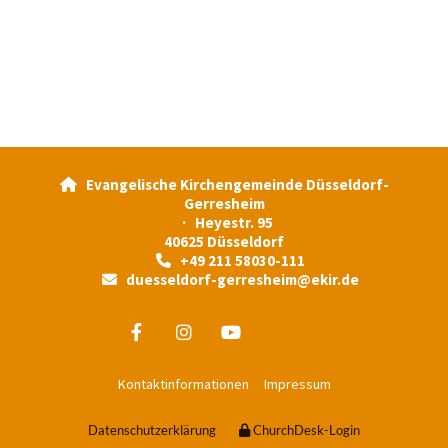
Evangelische Kirchengemeinde Düsseldorf-

Gerresheim
· Heyestr. 95
40625 Düsseldorf
+49 211 58030-111

duesseldorf-gerresheim@ekir.de

Kontaktinformationen
Impressum
Datenschutzerklärung
ChurchDesk-Login