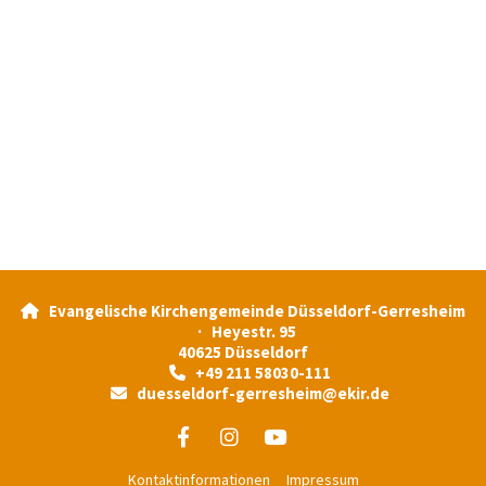
Evangelische Kirchengemeinde Düsseldorf-Gerresheim

· Heyestr. 95
40625 Düsseldorf
+49 211 58030-111

duesseldorf-gerresheim@ekir.de

Kontaktinformationen
Impressum