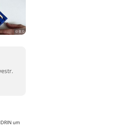
© B.G
estr.
ENDRIN um